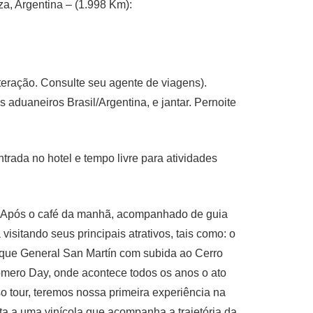
a, Argentina – (1.998 Km):
teração. Consulte seu agente de viagens).
aduaneiros Brasil/Argentina, e jantar. Pernoite
ada no hotel e tempo livre para atividades
: Após o café da manhã, acompanhado de guia
visitando seus principais atrativos, tais como: o
rque General San Martín com subida ao Cerro
Romero Day, onde acontece todos os anos o ato
o tour, teremos nossa primeira experiência na
ta a uma vinícola que acompanha a trajetória da