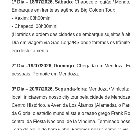
1º Dia – 18/07/2026, Sábado:
Chapecó e região / Mendoz
Embarque em frente às agências Big Golden Tour:
• Xaxim: 08h00min;
• Chapecó: 08h30min;
(Horários e ordem das cidades de embarque sujeitos à al
Dia em viagem via São Borja/RS onde faremos os trâmites 
em deslocamento.
2
° Dia –19/07/2026, Domingo:
Chegada em Mendoza. Entr
pessoais. Pernoite em Mendoza.
3º Dia – 20/07/2026, Segunda-feira:
Mendoza / Vinícola
local, iniciaremos nosso city tour pela cidade de Mendoza 
Centro Histórico, a Avenida Los Álamos (Alameda), o Pa
da Gloria, o estádio mundialista e o teatro grego Frank 
central da Fiesta Nacional de la Vindima. Terminado noss
Terra do Sol e do bom vinho. Faremos nossa primeira visi